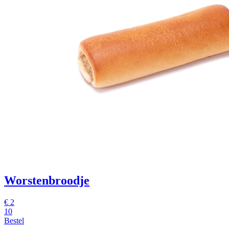
Worstenbroodje
€
2
10
Bestel