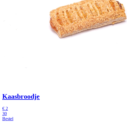
Kaasbroodje
€
2
30
Bestel