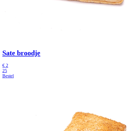
Sate broodje
€
2
25
Bestel