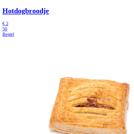
Hotdogbroodje
€
2
50
Bestel