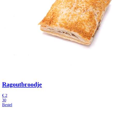
Ragoutbroodje
€
2
30
Bestel