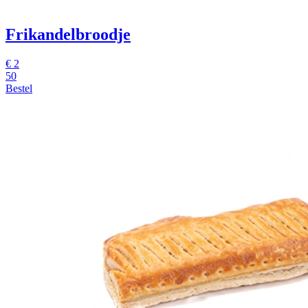
Frikandelbroodje
€
2
50
Bestel