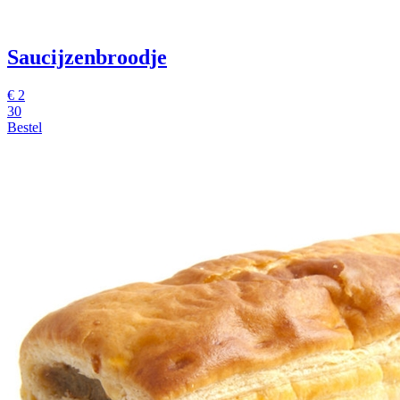
Saucijzenbroodje
€
2
30
Bestel