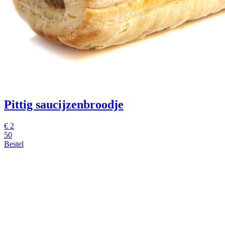
Pittig saucijzenbroodje
€
2
50
Bestel