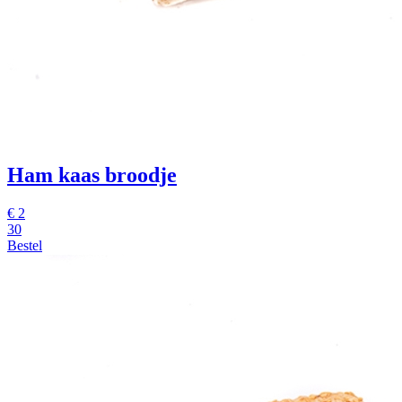
Ham kaas broodje
€
2
30
Bestel