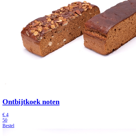
Ontbijtkoek noten
€
4
50
Bestel