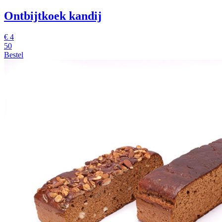
Ontbijtkoek kandij
€
4
50
Bestel