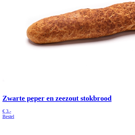
Zwarte peper en zeezout stokbrood
€
3.-
Bestel