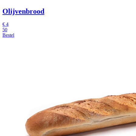
Olijvenbrood
€
4
50
Bestel