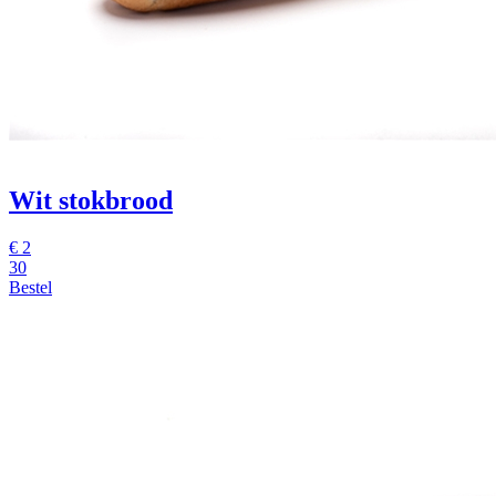
Wit stokbrood
€
2
30
Bestel