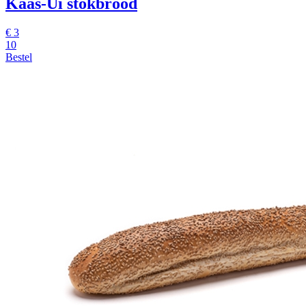
Kaas-Ui stokbrood
€
3
10
Bestel