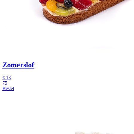
Zomerslof
€
13
75
Bestel