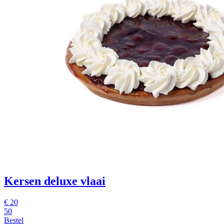
Kersen deluxe vlaai
€
20
50
Bestel