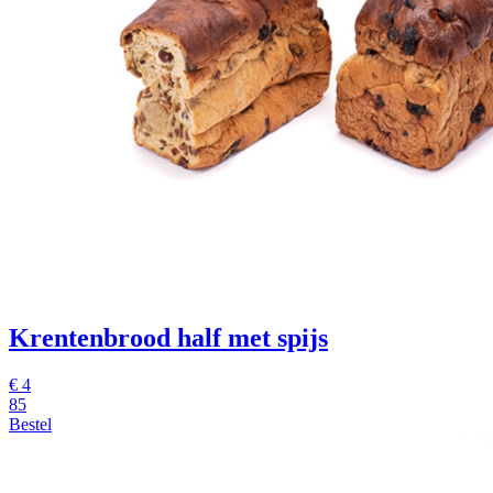
Krentenbrood half met spijs
€
4
85
Bestel