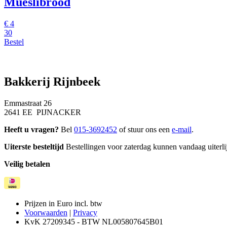
Mueslibrood
€
4
30
Bestel
Bakkerij Rijnbeek
Emmastraat 26
2641 EE PIJNACKER
Heeft u vragen?
Bel
015-3692452
of stuur ons een
e-mail
.
Uiterste besteltijd
Bestellingen voor zaterdag kunnen vandaag uiterlij
Veilig betalen
Prijzen in Euro incl. btw
Voorwaarden
|
Privacy
KvK 27209345 - BTW NL005807645B01