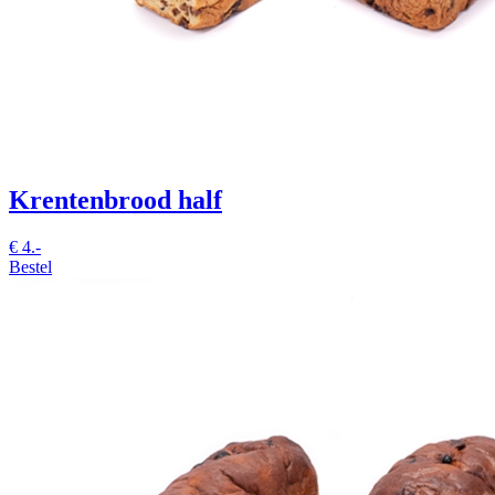
Krentenbrood half
€
4.-
Bestel