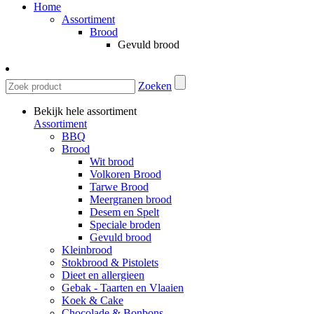
Home
Assortiment
Brood
Gevuld brood
Zoeken
Bekijk hele assortiment
Assortiment
BBQ
Brood
Wit brood
Volkoren Brood
Tarwe Brood
Meergranen brood
Desem en Spelt
Speciale broden
Gevuld brood
Kleinbrood
Stokbrood & Pistolets
Dieet en allergieen
Gebak - Taarten en Vlaaien
Koek & Cake
Chocolade & Bonbons