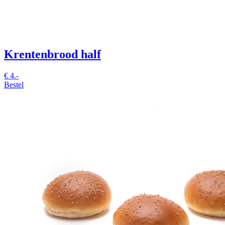
Krentenbrood half
€
4.-
Bestel