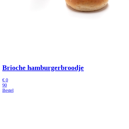
Brioche hamburgerbroodje
€
0
90
Bestel