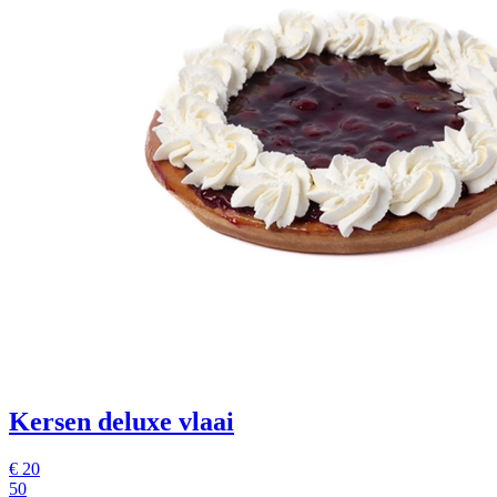
Kersen deluxe vlaai
€
20
50