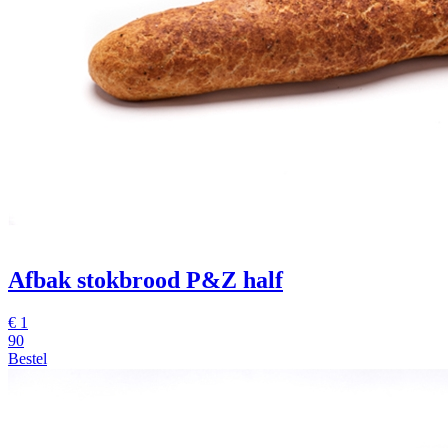
Afbak stokbrood P&Z half
€
1
90
Bestel