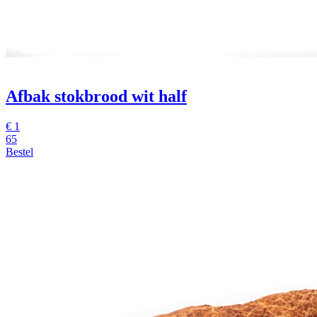
Afbak stokbrood wit half
€
1
65
Bestel