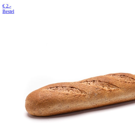
€
2.-
Bestel