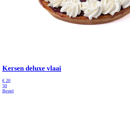
Kersen deluxe vlaai
€
20
50
Bestel