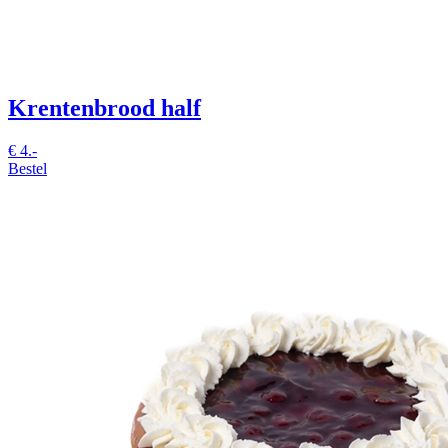
Krentenbrood half
€
4.-
Bestel