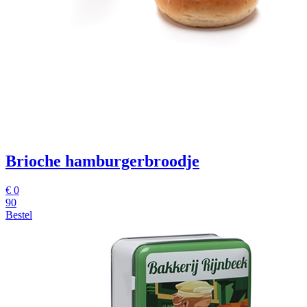
Brioche hamburgerbroodje
€
0
90
Bestel