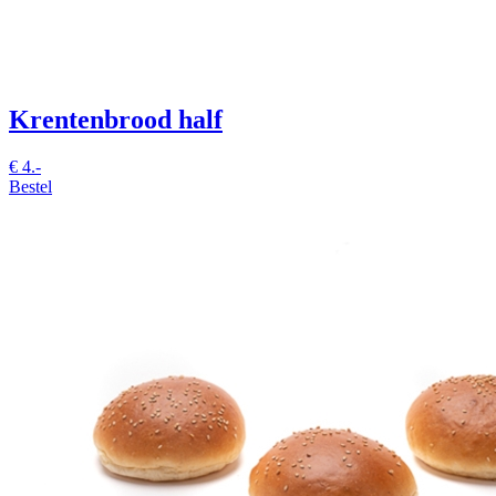
Krentenbrood half
€
4.-
Bestel