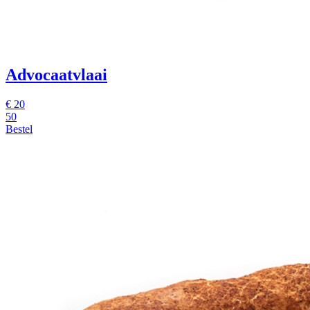
Advocaatvlaai
€
20
50
Bestel