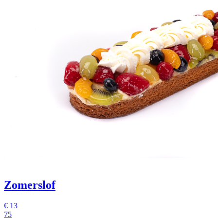
Zomerslof
€
13
75