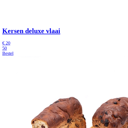
Kersen deluxe vlaai
€
20
50
Bestel