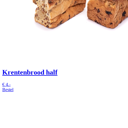
Krentenbrood half
€
4.-
Bestel