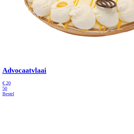
Advocaatvlaai
€
20
50
Bestel