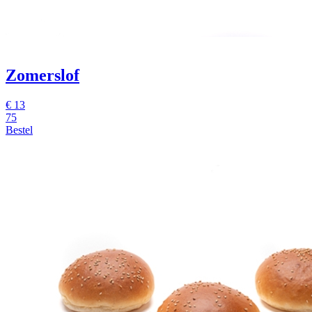
Zomerslof
€
13
75
Bestel