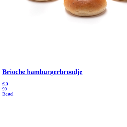
Brioche hamburgerbroodje
€
0
90
Bestel