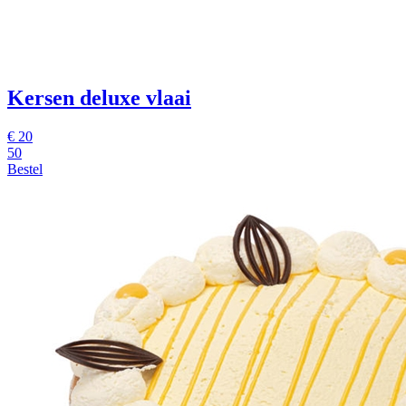
Kersen deluxe vlaai
€
20
50
Bestel