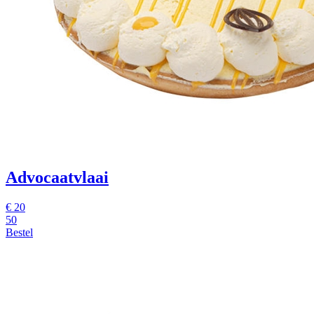
Advocaatvlaai
€
20
50
Bestel