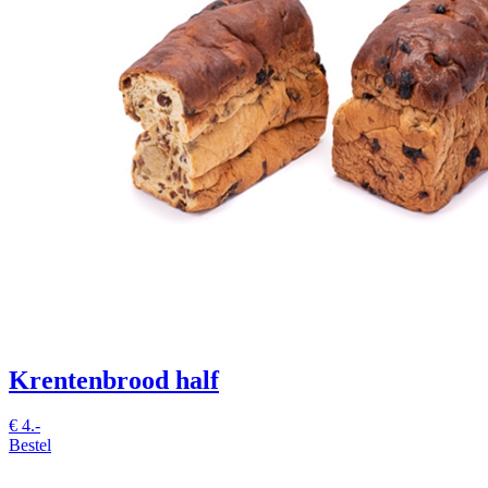
Krentenbrood half
€
4.-
Bestel