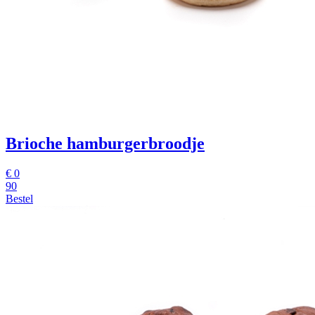
Brioche hamburgerbroodje
€
0
90
Bestel