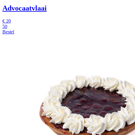
Advocaatvlaai
€
20
50
Bestel