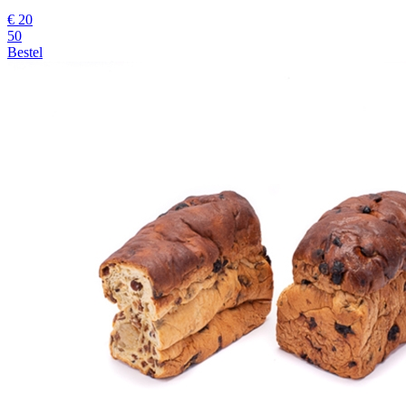
€
20
50
Bestel