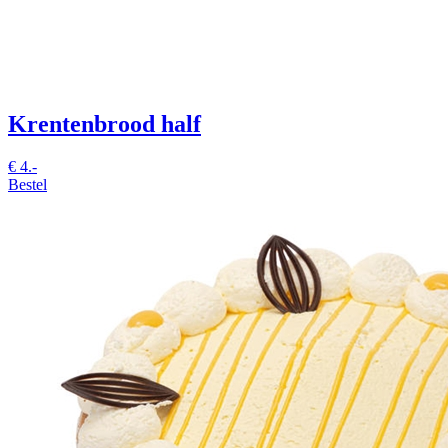
Krentenbrood half
€
4.-
Bestel