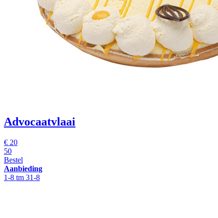
Advocaatvlaai
€
20
50
Bestel
Aanbieding
1-8 tm 31-8