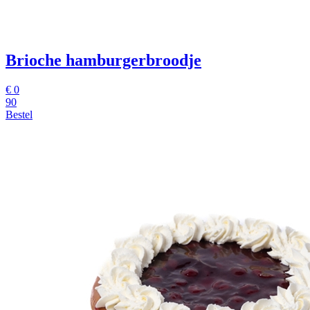
Brioche hamburgerbroodje
€
0
90
Bestel