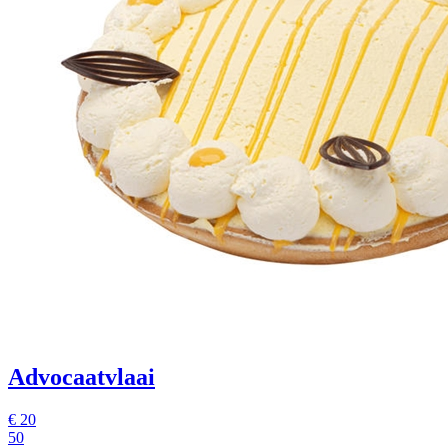
Advocaatvlaai
€
20
50