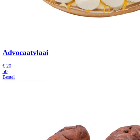
Advocaatvlaai
€
20
50
Bestel