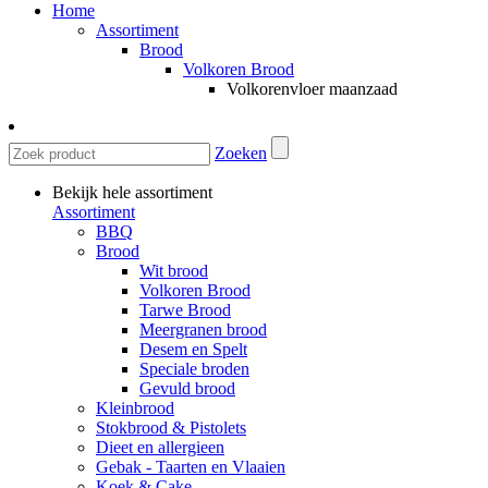
Home
Assortiment
Brood
Volkoren Brood
Volkorenvloer maanzaad
Zoeken
Bekijk hele assortiment
Assortiment
BBQ
Brood
Wit brood
Volkoren Brood
Tarwe Brood
Meergranen brood
Desem en Spelt
Speciale broden
Gevuld brood
Kleinbrood
Stokbrood & Pistolets
Dieet en allergieen
Gebak - Taarten en Vlaaien
Koek & Cake