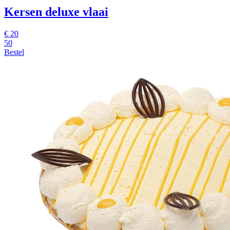
Kersen deluxe vlaai
€
20
50
Bestel