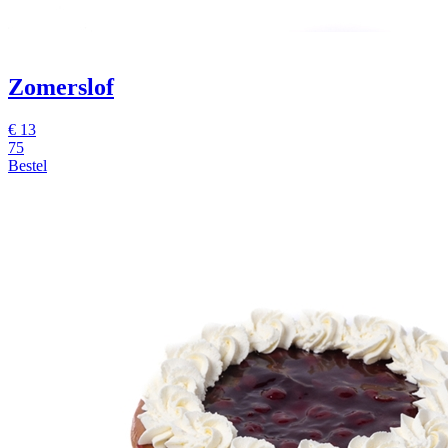
Zomerslof
€
13
75
Bestel