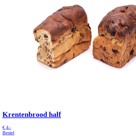
Krentenbrood half
€
4.-
Bestel